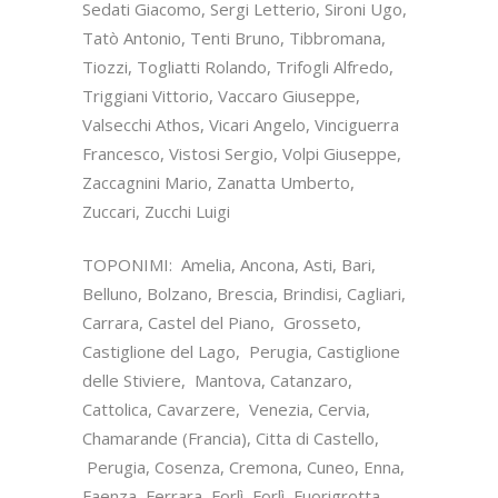
Sedati Giacomo, Sergi Letterio, Sironi Ugo,
Tatò Antonio, Tenti Bruno, Tibbromana,
Tiozzi, Togliatti Rolando, Trifogli Alfredo,
Triggiani Vittorio, Vaccaro Giuseppe,
Valsecchi Athos, Vicari Angelo, Vinciguerra
Francesco, Vistosi Sergio, Volpi Giuseppe,
Zaccagnini Mario, Zanatta Umberto,
Zuccari, Zucchi Luigi
TOPONIMI: Amelia, Ancona, Asti, Bari,
Belluno, Bolzano, Brescia, Brindisi, Cagliari,
Carrara, Castel del Piano, Grosseto,
Castiglione del Lago, Perugia, Castiglione
delle Stiviere, Mantova, Catanzaro,
Cattolica, Cavarzere, Venezia, Cervia,
Chamarande (Francia), Citta di Castello,
Perugia, Cosenza, Cremona, Cuneo, Enna,
Faenza, Ferrara, Forlì, Forlì, Fuorigrotta,