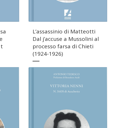
osa
L’assassinio di Matteotti
he
Dal j’accuse a Mussolini al
at
processo farsa di Chieti
(1924-1926)