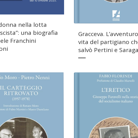
donna nella lotta
scista”: una biografia
Gracceva. L’avventur
ele Franchini
vita del partigiano c
oni
salvò Pertini e Sarag