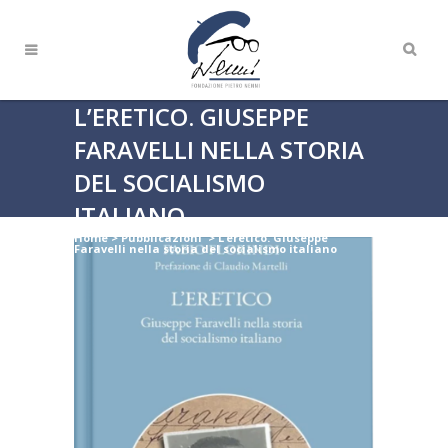
L’ERETICO. GIUSEPPE
FARAVELLI NELLA STORIA
DEL SOCIALISMO
ITALIANO
Home
>
Pubblicazioni
>
L’eretico. Giuseppe
Faravelli nella storia del socialismo italiano