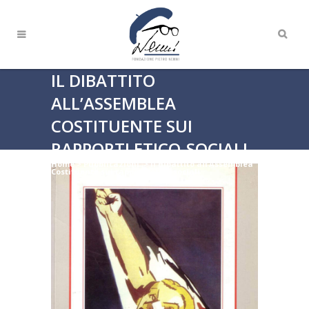
IL DIBATTITO
ALL’ASSEMBLEA
COSTITUENTE SUI
RAPPORTI ETICO-SOCIALI
Home
>
Pubblicazioni
>
Il dibattito all’Assemblea
Costituente sui rapporti etico-sociali