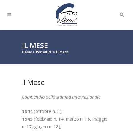
IL MESE
Home
>
Periodici
>
Il Mese
Il Mese
Compendio della stampa internazionale
1944
(ottobre n. II);
1945
(febbraio n. 14, marzo n. 15, maggio
n. 17, giugno n. 18);