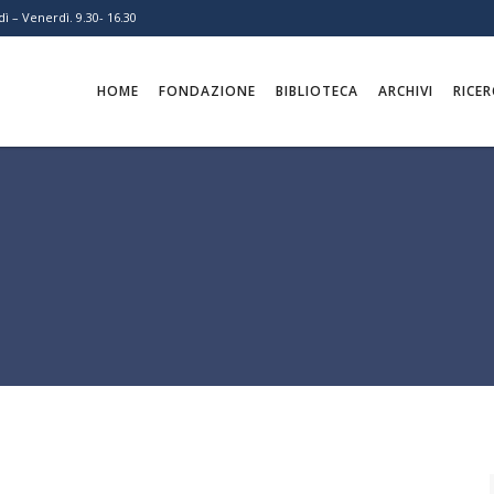
ì – Venerdì. 9.30- 16.30
HOME
FONDAZIONE
BIBLIOTECA
ARCHIVI
RICER