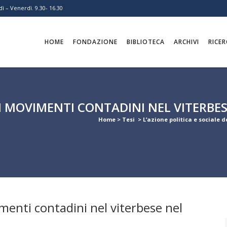
ì – Venerdì. 9.30- 16.30
HOME
FONDAZIONE
BIBLIOTECA
ARCHIVI
RICER
EI MOVIMENTI CONTADINI NEL VITERBE
Home
>
Tesi
>
L’azione politica e sociale 
imenti contadini nel viterbese nel